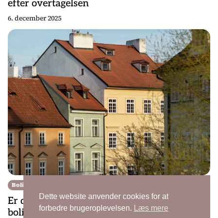
efter overtagelsen
6. december 2025
Boligen
Dette website anvender cookies for at
Er din tilstandsrapport god nok? Tjekliste til
forbedre brugeroplevelsen.
Læs mere
boligkøbere