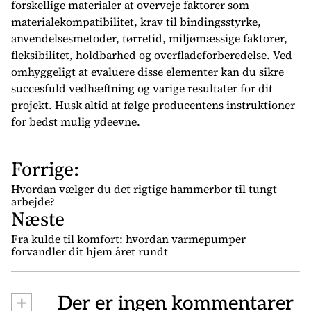
forskellige materialer at overveje faktorer som
materialekompatibilitet, krav til bindingsstyrke,
anvendelsesmetoder, tørretid, miljømæssige faktorer,
fleksibilitet, holdbarhed og overfladeforberedelse. Ved
omhyggeligt at evaluere disse elementer kan du sikre
succesfuld vedhæftning og varige resultater for dit
projekt. Husk altid at følge producentens instruktioner
for bedst mulig ydeevne.
Forrige:
I
n
Hvordan vælger du det rigtige hammerbor til tungt
d
arbejde?
Næste
l
æ
Fra kulde til komfort: hvordan varmepumper
forvandler dit hjem året rundt
g
s
n
+
Der er ingen kommentarer