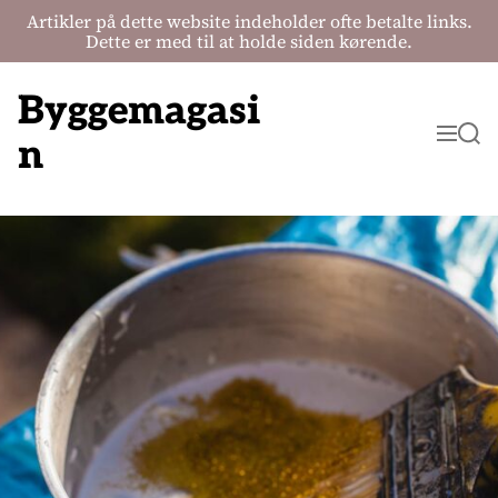
Artikler på dette website indeholder ofte betalte links.
Dette er med til at holde siden kørende.
S
k
Byggemagasi
i
M
S
p
n
e
e
t
n
a
o
u
r
c
c
o
h
n
t
e
n
t