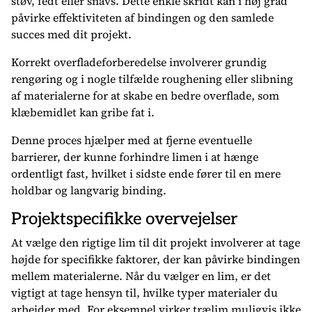
støv, fedt eller snavs. Dette enkle skridt kan i høj grad
påvirke effektiviteten af bindingen og den samlede
succes med dit projekt.
Korrekt overfladeforberedelse involverer grundig
rengøring og i nogle tilfælde roughening eller slibning
af materialerne for at skabe en bedre overflade, som
klæbemidlet kan gribe fat i.
Denne proces hjælper med at fjerne eventuelle
barrierer, der kunne forhindre limen i at hænge
ordentligt fast, hvilket i sidste ende fører til en mere
holdbar og langvarig binding.
Projektspecifikke overvejelser
At vælge den rigtige lim til dit projekt involverer at tage
højde for specifikke faktorer, der kan påvirke bindingen
mellem materialerne. Når du vælger en lim, er det
vigtigt at tage hensyn til, hvilke typer materialer du
arbejder med. For eksempel virker trælim muligvis ikke