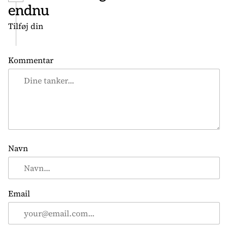
a
endnu
v
Tilføj din
i
g
a
Kommentar
t
i
o
n
Navn
Email